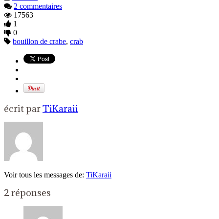
2 commentaires
17563
1
0
bouillon de crabe
,
crab
écrit par
TiKaraii
Voir tous les messages de:
TiKaraii
2 réponses