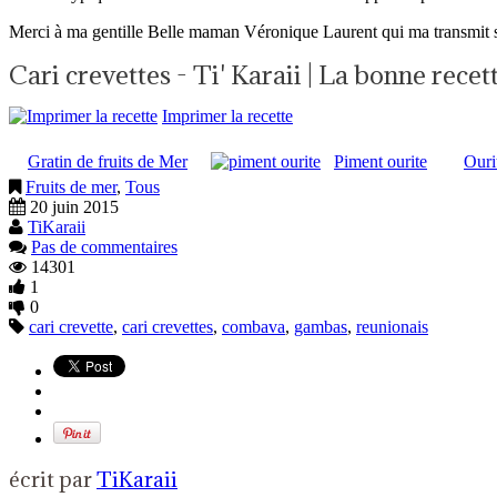
Merci à ma gentille Belle maman Véronique Laurent qui ma transmit sa
Cari crevettes - Ti' Karaii | La bonne rece
Imprimer la recette
Gratin de fruits de Mer
Piment ourite
Ouri
Fruits de mer
,
Tous
20 juin 2015
TiKaraii
Pas de commentaires
14301
1
0
cari crevette
,
cari crevettes
,
combava
,
gambas
,
reunionais
écrit par
TiKaraii