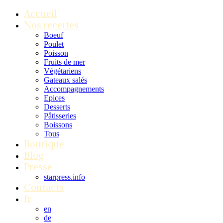
Accueil
Nos recettes
Boeuf
Poulet
Poisson
Fruits de mer
Végétariens
Gateaux salés
Accompagnements
Epices
Desserts
Pâtisseries
Boissons
Tous
Boutique
Blog
Presse
starpress.info
Contacts
fr
en
de