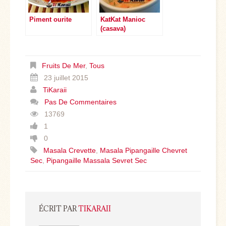
Piment ourite
KatKat Manioc
(casava)
Fruits De Mer
,
Tous
23 juillet 2015
TiKaraii
Pas De Commentaires
13769
1
0
Masala Crevette
,
Masala Pipangaille Chevret
Sec
,
Pipangaille Massala Sevret Sec
ÉCRIT PAR
TIKARAII