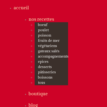
accueil
nos recettes
boeuf
poulet
poisson
fruits de mer
végétariens
gateaux salés
accompagnements
epices
desserts
pâtisseries
boissons
tous
boutique
blog