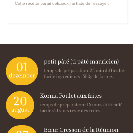
Cette recette parait delicieux j’ai hate de l’essayer.
petit pâté (ti pâté mauricien)
01
temps de préparation: 25 min difficulté:
dezember
facile ingrédients : 500g de farine...
Korma Poulet aux frites
20
temps de préparation : 15 mins difficulté :
august
facile s'il vous reste des frites...
Bœuf Cresson de la Réunion