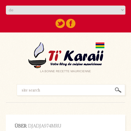
LA BONNE RECETTE MAURICIENNE
ÜBER:
DJADJA974MRU