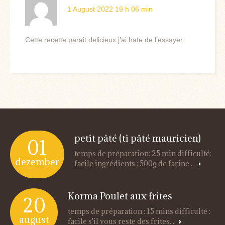
1 August 2022 19 h 06 min
Cette recette parait delicieux j’ai hate de l’essayer.
petit pâté (ti pâté mauricien)
01
temps de préparation: 25 min difficulté:
dezember
facile ingrédients : 500g de farine...
Korma Poulet aux frites
20
temps de préparation : 15 mins difficulté :
august
facile s'il vous reste des frites...