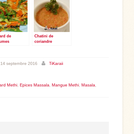
ard de
Chatini de
umes
coriandre
(cotomili)
14 septembre 2016
TiKaraii
ard Methi
,
Epices Massala
,
Mangue Methi
,
Masala
,