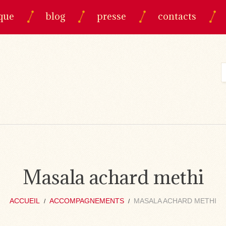
que
blog
presse
contacts
Masala achard methi
ACCUEIL
ACCOMPAGNEMENTS
MASALA ACHARD METHI