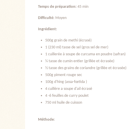
Temps de préparation:
45 min
Difficulté:
Moyen
Ingrédient:
500g grain de methi (écrasé)
1 (230 ml) tasse de sel (gros sel de mer)
1 cuillerée à soupe de curcuma en poudre (safran)
¼ tasse de cumin entier (grillée et écrasée)
½ tasse des grains de coriandre (grillée et écrasée)
500g piment rouge sec
100g d'hing (assa-fœtida )
4 cuillère a soupe d'ail écrasé
4 -6 feuilles de curry poulet
750 ml huile de cuisson
Méthode
: