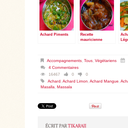
Achard Piments
Recette
Ach
mauricienne
Lég
Compote Tamarin
Accompagnements
,
Tous
,
Végétariens
4 Commentaires
16467
0
0
Achard
,
Achard Limon
,
Achard Mangue
,
Ach
Masalla
,
Massala
ÉCRIT PAR
TIKARAII