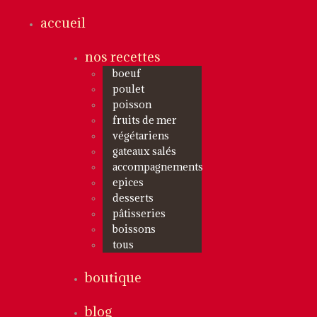
accueil
nos recettes
boeuf
poulet
poisson
fruits de mer
végétariens
gateaux salés
accompagnements
epices
desserts
pâtisseries
boissons
tous
boutique
blog