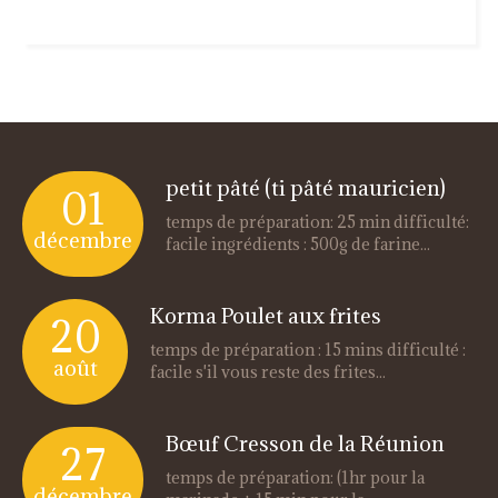
petit pâté (ti pâté mauricien)
01
temps de préparation: 25 min difficulté:
décembre
facile ingrédients : 500g de farine...
Korma Poulet aux frites
20
temps de préparation : 15 mins difficulté :
août
facile s'il vous reste des frites...
Bœuf Cresson de la Réunion
27
temps de préparation: (1hr pour la
décembre