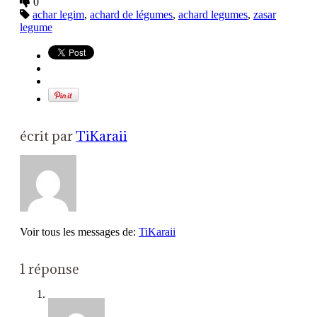
0
achar legim
,
achard de légumes
,
achard legumes
,
zasar
legume
écrit par
TiKaraii
Voir tous les messages de:
TiKaraii
1 réponse