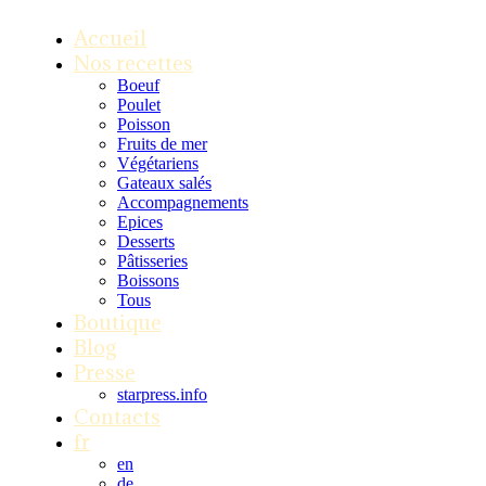
Accueil
Nos recettes
Boeuf
Poulet
Poisson
Fruits de mer
Végétariens
Gateaux salés
Accompagnements
Epices
Desserts
Pâtisseries
Boissons
Tous
Boutique
Blog
Presse
starpress.info
Contacts
fr
en
de