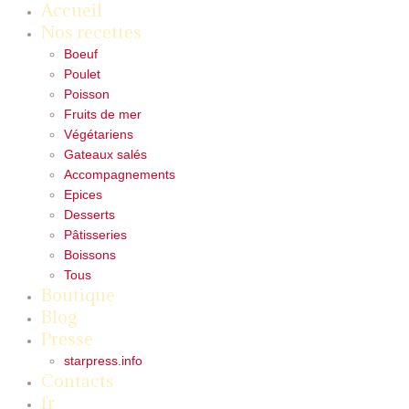
Accueil
Nos recettes
Boeuf
Poulet
Poisson
Fruits de mer
Végétariens
Gateaux salés
Accompagnements
Epices
Desserts
Pâtisseries
Boissons
Tous
Boutique
Blog
Presse
starpress.info
Contacts
fr