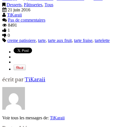
Desserts
,
Pâtisseries
,
Tous
21 juin 2016
TiKaraii
Pas de commentaires
8491
1
0
creme patissiere
,
tarte
,
tarte aux fruit
,
tarte fraise
,
tartelette
écrit par
TiKaraii
Voir tous les messages de:
TiKaraii