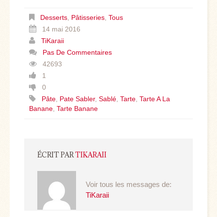
Desserts
,
Pâtisseries
,
Tous
14 mai 2016
TiKaraii
Pas De Commentaires
42693
1
0
Pâte
,
Pate Sabler
,
Sablé
,
Tarte
,
Tarte A La
Banane
,
Tarte Banane
ÉCRIT PAR
TIKARAII
Voir tous les messages de:
TiKaraii