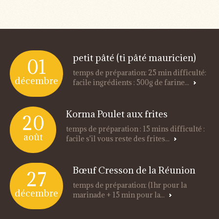
petit pâté (ti pâté mauricien)
01
temps de préparation: 25 min difficulté:
décembre
facile ingrédients : 500g de farine...
Korma Poulet aux frites
20
temps de préparation : 15 mins difficulté :
août
facile s'il vous reste des frites...
Bœuf Cresson de la Réunion
27
temps de préparation: (1hr pour la
décembre
marinade + 15 min pour la...