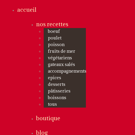
accueil
nos recettes
boeuf
poulet
poisson
fruits de mer
végétariens
gateaux salés
accompagnements
epices
desserts
pâtisseries
boissons
tous
boutique
blog