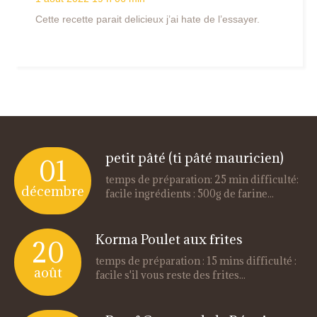
Cette recette parait delicieux j’ai hate de l’essayer.
petit pâté (ti pâté mauricien)
01
temps de préparation: 25 min difficulté:
décembre
facile ingrédients : 500g de farine...
Korma Poulet aux frites
20
temps de préparation : 15 mins difficulté :
août
facile s'il vous reste des frites...