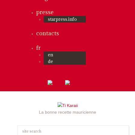
presse
starpress.info
contacts
fr
en
de
La bonne recette mauricienne