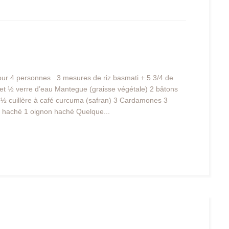
Pour 4 personnes
3 mesures de riz basmati + 5 3/4 de
et ½ verre d’eau Mantegue (graisse végétale) 2 bâtons
s) ½ cuillère à café curcuma (safran) 3 Cardamones 3
e haché 1 oignon haché Quelque...