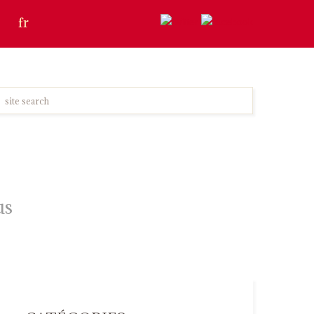
fr
us