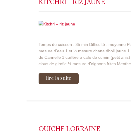
KITCHRI – RIZ JAUNE
Temps de cuisson : 35 min Difficulté : moyenne 
mesure d’eau 1 et ½ mesure chana dholl jaune 1 
de Cannelle 1 cuillère à café de cumin (petit ani
clous de girofle ½ mesure d’oignons frites Menth
lire la suite
QUICHE LORRAINE