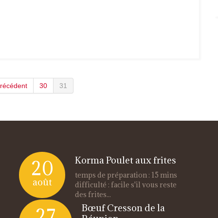
récédent
30
31
Korma Poulet aux frites
20
temps de préparation : 15 mins
août
difficulté : facile s'il vous reste
des frites...
Bœuf Cresson de la
27