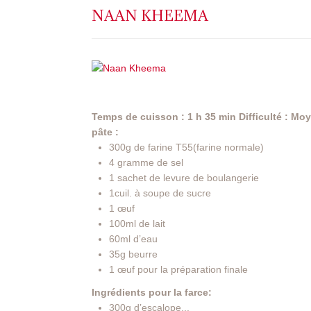
NAAN KHEEMA
Temps de cuisson : 1 h 35 min
Difficulté : Mo
pâte :
300g de farine T55(farine normale)
4 gramme de sel
1 sachet de levure de boulangerie
1cuil. à soupe de sucre
1 œuf
100ml de lait
60ml d’eau
35g beurre
1 œuf pour la préparation finale
Ingrédients pour la farce:
300g d’escalope...