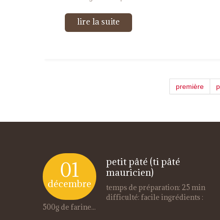
lire la suite
première
p
petit pâté (ti pâté
01
mauricien)
décembre
temps de préparation: 25 min
difficulté: facile ingrédients :
500g de farine...