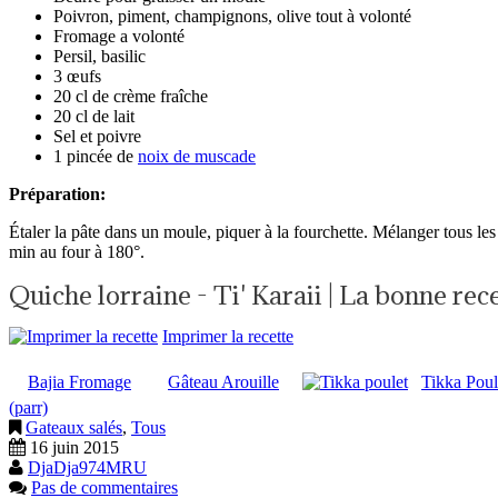
Poivron, piment, champignons, olive tout à volonté
Fromage a volonté
Persil, basilic
3 œufs
20 cl de crème fraîche
20 cl de lait
Sel et poivre
1 pincée de
noix de muscade
Préparation:
Étaler la pâte dans un moule, piquer à la fourchette. Mélanger tous les i
min au four à 180°.
Quiche lorraine - Ti' Karaii | La bonne re
Imprimer la recette
Bajia Fromage
Gâteau Arouille
Tikka Poul
(parr)
Gateaux salés
,
Tous
16 juin 2015
DjaDja974MRU
Pas de commentaires