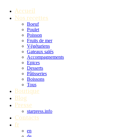
Accueil
Nos recettes
Boeuf
Poulet
Poisson
Fruits de mer
Végétariens
Gateaux salés
Accompagnements
Epices
Desserts
Pâtisseries
Boissons
Tous
Boutique
Blog
Presse
starpress.info
Contacts
fr
en
de