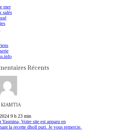
de mer
 salés
assé
ies
n
iens
serie
ss.info
entaires Récents
n KIAMTIA
2024 9 h 23 min
 Yasmina, Votre site est apparu en
hant la recette dholl puri. Je vous remercie.