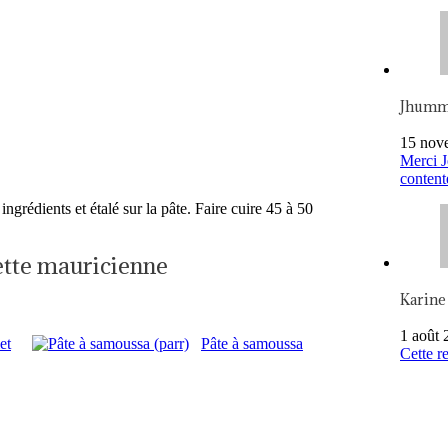
Jhum
15 nov
Merci J
content
ngrédients et étalé sur la pâte. Faire cuire 45 à 50
cette mauricienne
Karine
1 août 
et
Pâte à samoussa
Cette re