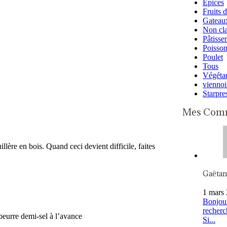
Epices
Fruits 
Gateaux
Non cl
Pâtisser
Poisso
Poulet
Tous
Végétar
viennoi
Starpre
Mes Comm
llère en bois. Quand ceci devient difficile, faites
Gaëta
1 mars 
Bonjour
recherc
beurre demi-sel à l’avance
Si...