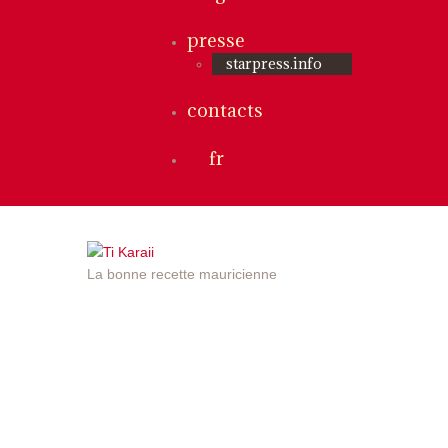
presse
starpress.info
contacts
fr
La bonne recette mauricienne