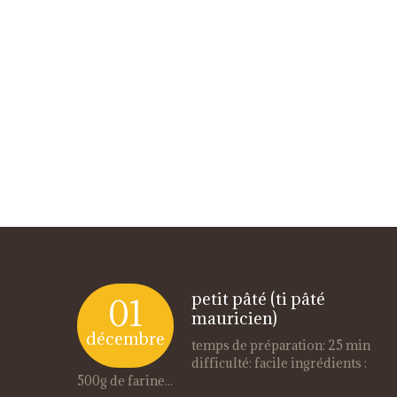
petit pâté (ti pâté
01
mauricien)
décembre
temps de préparation: 25 min
difficulté: facile ingrédients :
500g de farine...