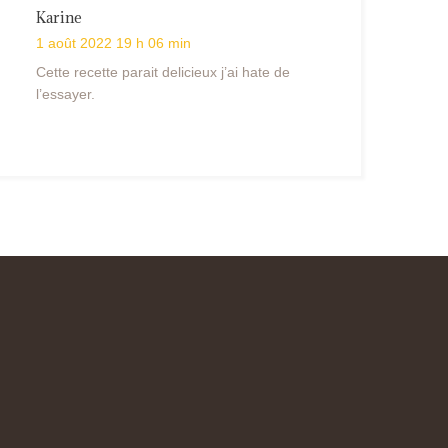
Karine
1 août 2022 19 h 06 min
Cette recette parait delicieux j’ai hate de
l’essayer.