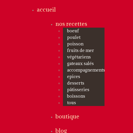
accueil
nos recettes
boeuf
poulet
poisson
fruits de mer
végétariens
gateaux salés
accompagnements
epices
desserts
pâtisseries
boissons
tous
boutique
blog