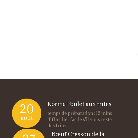
Korma Poulet aux frites
20
temps de préparation : 15 mins
août
difficulté : facile s'il vous reste
des frites...
Bœuf Cresson de la