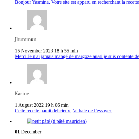
Bonjour Yasmina, Votre site est apparu en recherchant la recette 
Jhummun
15 November 2023 18 h 55 min
Merci Je n'ai jamais mangé de margoze aussi je suis contente de
Karine
1 August 2022 19 h 06 min
Cette recette parait delicieux j’ai hate de l’essayer.
01
December