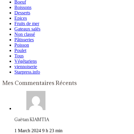
Boeuf
Boissons
Desserts
Epices
Fruits de mer
Gateaux salés
Non classé
Pâtisseries
Poisson
Poulet
Tous
Végétariens
viennoiserie
Starpress.info
Mes Commentaires Récents
Gaëtan KIAMTIA
1 March 2024 9 h 23 min