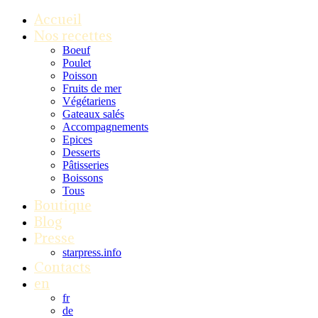
Accueil
Nos recettes
Boeuf
Poulet
Poisson
Fruits de mer
Végétariens
Gateaux salés
Accompagnements
Epices
Desserts
Pâtisseries
Boissons
Tous
Boutique
Blog
Presse
starpress.info
Contacts
en
fr
de