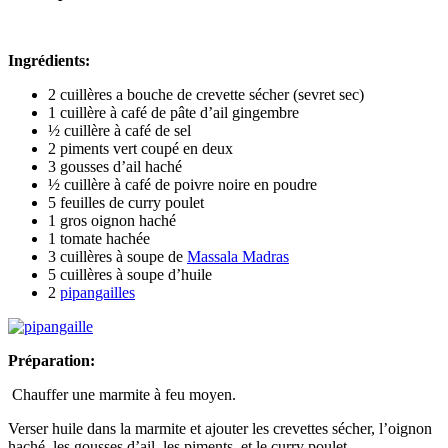
Ingrédients:
2 cuillères a bouche de crevette sécher (sevret sec)
1 cuillère à café de pâte d’ail gingembre
½ cuillère à café de sel
2 piments vert coupé en deux
3 gousses d’ail haché
½ cuillère à café de poivre noire en poudre
5 feuilles de curry poulet
1 gros oignon haché
1 tomate hachée
3 cuillères à soupe de
Massala Madras
5 cuillères à soupe d’huile
2
pipangailles
Préparation:
Chauffer une marmite à feu moyen.
Verser huile dans la marmite et ajouter les crevettes sécher, l’oignon
haché, les gousses d’ail, les piments et le curry poulet.