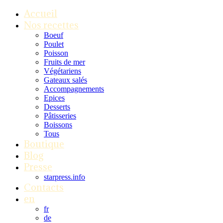
Accueil
Nos recettes
Boeuf
Poulet
Poisson
Fruits de mer
Végétariens
Gateaux salés
Accompagnements
Epices
Desserts
Pâtisseries
Boissons
Tous
Boutique
Blog
Presse
starpress.info
Contacts
en
fr
de