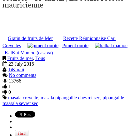
mauricienne
Gratin de fruits de Mer
Recette Réunionnaise Cari
Crevettes
Piment ourite
KatKat Manioc (casava)
Fruits de mer
,
Tous
23 July 2015
TiKaraii
No comments
13766
1
0
masala crevette
,
masala pipangaille chevret sec
,
pipangaille
massala sevret sec