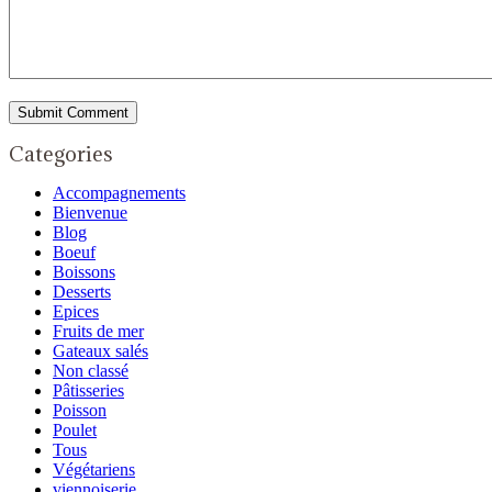
Categories
Accompagnements
Bienvenue
Blog
Boeuf
Boissons
Desserts
Epices
Fruits de mer
Gateaux salés
Non classé
Pâtisseries
Poisson
Poulet
Tous
Végétariens
viennoiserie