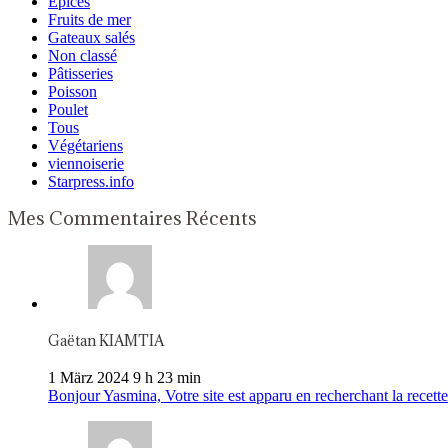
Epices
Fruits de mer
Gateaux salés
Non classé
Pâtisseries
Poisson
Poulet
Tous
Végétariens
viennoiserie
Starpress.info
Mes Commentaires Récents
Gaëtan KIAMTIA
1 März 2024 9 h 23 min
Bonjour Yasmina, Votre site est apparu en recherchant la recette 