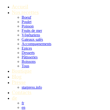
Accueil
Nos recettes
Boeuf
Poulet
Poisson
Fruits de mer
Végétariens
Gateaux salés
Accompagnements
Epices
Desserts
Pâtisseries
Boissons
Tous
Boutique
Blog
Presse
starpress.info
Contacts
de
fr
en