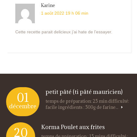
Karine
1 août 2022 19 h 06 min
Cette recette parait delicieux j’ai hate de l’essayer.
petit pâté (ti pâté mauricien)
01
temps de préparation: 25 min difficulté:
décembre
facile ingrédients : 500g de farine...
Korma Poulet aux frites
20
temps de préparation : 15 mins difficulté :