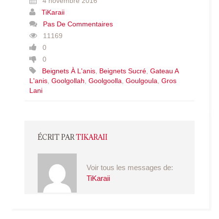
4 novembre 2016
TiKaraii
Pas De Commentaires
11169
0
0
Beignets À L'anis
,
Beignets Sucré
,
Gateau A
L'anis
,
Goolgollah
,
Goolgoolla
,
Goulgoula
,
Gros
Lani
ÉCRIT PAR
TIKARAII
Voir tous les messages de:
TiKaraii