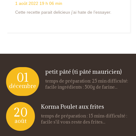
1 août 2022 19 h 06 min
Cette recette parait delicieux j’ai hate de l’essayer.
petit pâté (ti pâté mauricien)
01
temps de préparation: 25 min difficulté:
décembre
facile ingrédients : 500g de farine...
Korma Poulet aux frites
20
temps de préparation : 15 mins difficulté :
août
facile s'il vous reste des frites...