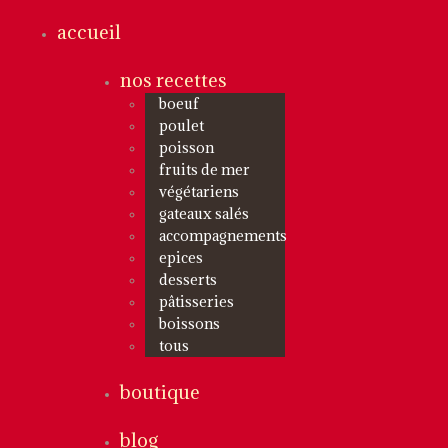
accueil
nos recettes
boeuf
poulet
poisson
fruits de mer
végétariens
gateaux salés
accompagnements
epices
desserts
pâtisseries
boissons
tous
boutique
blog