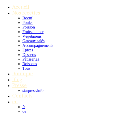
Accueil
Nos recettes
Boeuf
Poulet
Poisson
Fruits de mer
Végétariens
Gateaux salés
Accompagnements
Epices
Desserts
Pâtisseries
Boissons
Tous
Boutique
Blog
Presse
starpress.info
Contacts
en
fr
de