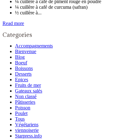
¼ cuillère à café de piment rouge en poudre
¼ cuillère à café de curcuma (safran)
½ cuillère à...
Read more
Categories
Accompagnements
Bienvenue
Blog
Boeuf
Boissons
Desserts
Epices
Fruits de mer
Gateaux salés
Non classé
Pâtisseries
Poisson
Poulet
Tous
Végétariens
viennoiserie
Starpress.info