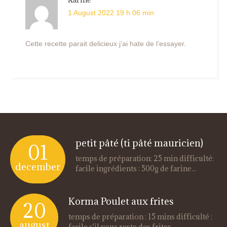
1 August 2022 19 h 06 min
Cette recette parait delicieux j’ai hate de l’essayer.
petit pâté (ti pâté mauricien)
01
temps de préparation: 25 min difficulté:
december
facile ingrédients : 500g de farine...
Korma Poulet aux frites
20
temps de préparation : 15 mins difficulté :
august
facile s'il vous reste des frites...