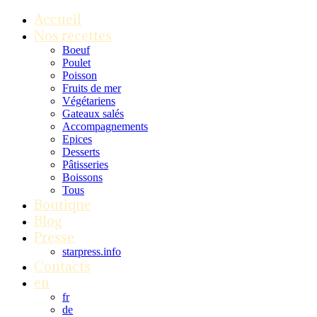
Accueil
Nos recettes
Boeuf
Poulet
Poisson
Fruits de mer
Végétariens
Gateaux salés
Accompagnements
Epices
Desserts
Pâtisseries
Boissons
Tous
Boutique
Blog
Presse
starpress.info
Contacts
en
fr
de