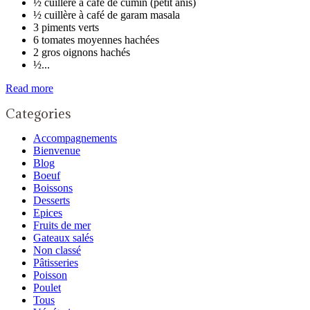
½ cuillère à café de cumin (petit anis)
½ cuillère à café de garam masala
3 piments verts
6 tomates moyennes hachées
2 gros oignons hachés
½...
Read more
Categories
Accompagnements
Bienvenue
Blog
Boeuf
Boissons
Desserts
Epices
Fruits de mer
Gateaux salés
Non classé
Pâtisseries
Poisson
Poulet
Tous