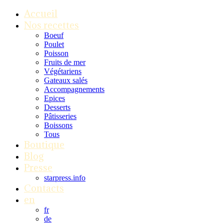
Accueil
Nos recettes
Boeuf
Poulet
Poisson
Fruits de mer
Végétariens
Gateaux salés
Accompagnements
Epices
Desserts
Pâtisseries
Boissons
Tous
Boutique
Blog
Presse
starpress.info
Contacts
en
fr
de