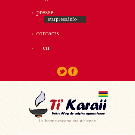
presse
starpress.info
contacts
en
La bonne recette mauricienne