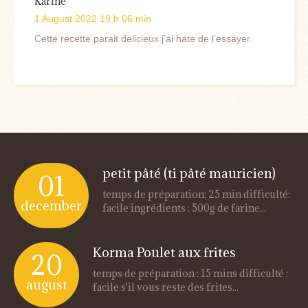
Karine
1 August 2022 19 h 06 min
Cette recette parait delicieux j’ai hate de l’essayer.
petit pâté (ti pâté mauricien)
01
temps de préparation: 25 min difficulté:
december
facile ingrédients : 500g de farine...
Korma Poulet aux frites
20
temps de préparation : 15 mins difficulté :
august
facile s'il vous reste des frites...