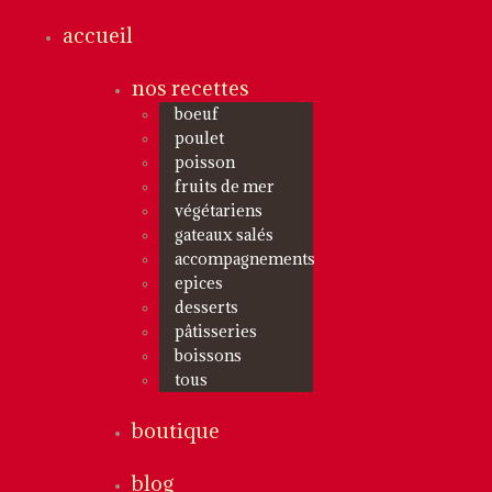
accueil
nos recettes
boeuf
poulet
poisson
fruits de mer
végétariens
gateaux salés
accompagnements
epices
desserts
pâtisseries
boissons
tous
boutique
blog