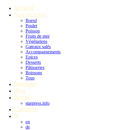
Accueil
Nos recettes
Boeuf
Poulet
Poisson
Fruits de mer
Végétariens
Gateaux salés
Accompagnements
Epices
Desserts
Pâtisseries
Boissons
Tous
Boutique
Blog
Presse
starpress.info
Contacts
fr
en
de