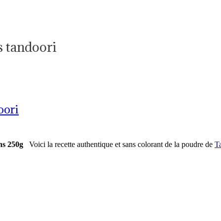
s tandoori
oori
ns 250g
Voici la recette authentique et sans colorant de la poudre de
T