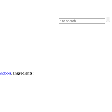
andoori
.
Ingrédients :