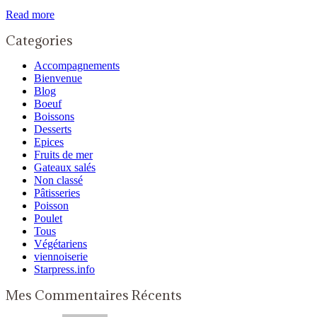
Read more
Categories
Accompagnements
Bienvenue
Blog
Boeuf
Boissons
Desserts
Epices
Fruits de mer
Gateaux salés
Non classé
Pâtisseries
Poisson
Poulet
Tous
Végétariens
viennoiserie
Starpress.info
Mes Commentaires Récents