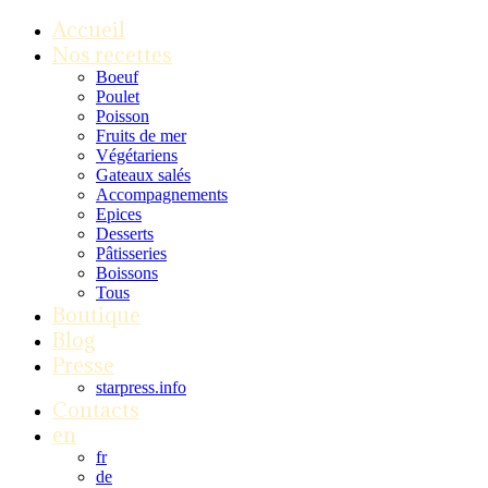
Accueil
Nos recettes
Boeuf
Poulet
Poisson
Fruits de mer
Végétariens
Gateaux salés
Accompagnements
Epices
Desserts
Pâtisseries
Boissons
Tous
Boutique
Blog
Presse
starpress.info
Contacts
en
fr
de