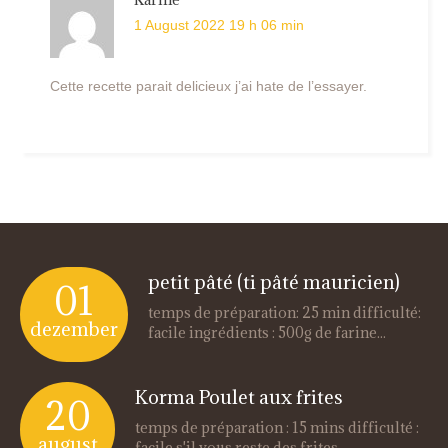
1 August 2022 19 h 06 min
Cette recette parait delicieux j’ai hate de l’essayer.
petit pâté (ti pâté mauricien)
01
temps de préparation: 25 min difficulté:
dezember
facile ingrédients : 500g de farine...
Korma Poulet aux frites
20
temps de préparation : 15 mins difficulté :
august
facile s'il vous reste des frites...