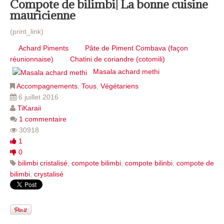
Compote de bilimbi| La bonne cuisine
mauricienne
(print_link)
Achard Piments
Pâte de Piment Combava (façon
réunionnaise)
Chatini de coriandre (cotomili)
Masala achard methi
Accompagnements
,
Tous
,
Végétariens
6 juillet 2016
TiKaraii
1 commentaire
30918
1
0
bilimbi cristalisé
,
compote bilimbi
,
compote bilinbi
,
compote de
bilimbi
,
crystalisé