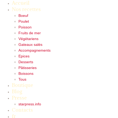
Accueil
Nos recettes
Boeuf
Poulet
Poisson
Fruits de mer
Végétariens
Gateaux salés
Accompagnements
Epices
Desserts
Pâtisseries
Boissons
Tous
Boutique
Blog
Presse
starpress.info
Contacts
fr