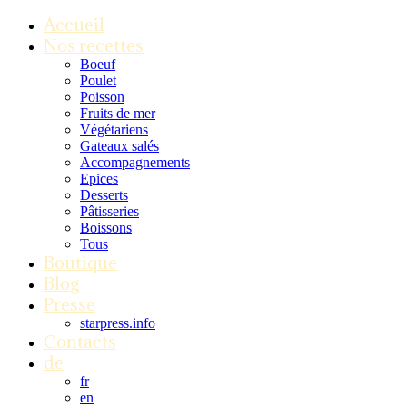
Accueil
Nos recettes
Boeuf
Poulet
Poisson
Fruits de mer
Végétariens
Gateaux salés
Accompagnements
Epices
Desserts
Pâtisseries
Boissons
Tous
Boutique
Blog
Presse
starpress.info
Contacts
de
fr
en