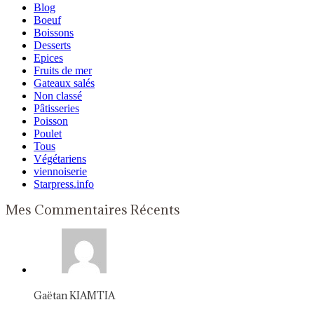
Blog
Boeuf
Boissons
Desserts
Epices
Fruits de mer
Gateaux salés
Non classé
Pâtisseries
Poisson
Poulet
Tous
Végétariens
viennoiserie
Starpress.info
Mes Commentaires Récents
Gaëtan KIAMTIA