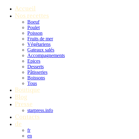
Accueil
Nos recettes
Boeuf
Poulet
Poisson
Fruits de mer
Végétariens
Gateaux salés
Accompagnements
Epices
Desserts
Pâtisseries
Boissons
Tous
Boutique
Blog
Presse
starpress.info
Contacts
de
fr
en