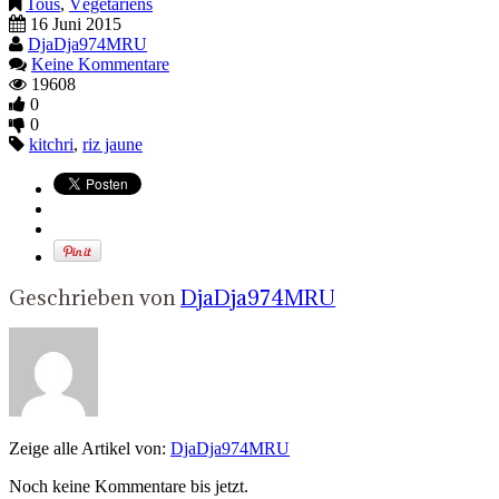
Tous
,
Végétariens
16 Juni 2015
DjaDja974MRU
Keine Kommentare
19608
0
0
kitchri
,
riz jaune
Geschrieben von
DjaDja974MRU
Zeige alle Artikel von:
DjaDja974MRU
Noch keine Kommentare bis jetzt.