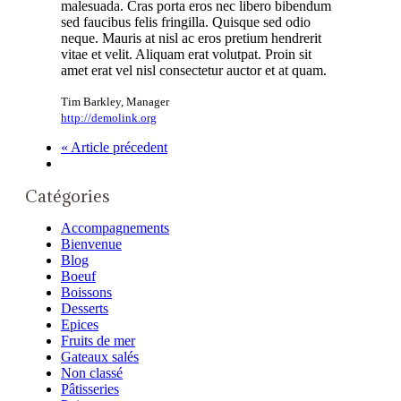
malesuada. Cras porta eros nec libero bibendum
sed faucibus felis fringilla. Quisque sed odio
neque. Mauris at nisl ac eros pretium hendrerit
vitae et velit. Aliquam erat volutpat. Proin sit
amet erat vel nisl consectetur auctor et at quam.
Tim Barkley
,
Manager
http://demolink.org
« Article précedent
Catégories
Accompagnements
Bienvenue
Blog
Boeuf
Boissons
Desserts
Epices
Fruits de mer
Gateaux salés
Non classé
Pâtisseries