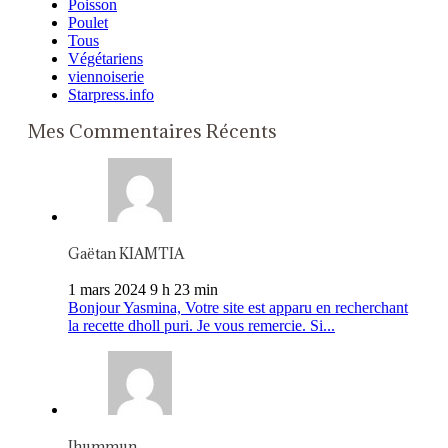
Poisson
Poulet
Tous
Végétariens
viennoiserie
Starpress.info
Mes Commentaires Récents
Gaëtan KIAMTIA
1 mars 2024 9 h 23 min
Bonjour Yasmina, Votre site est apparu en recherchant
la recette dholl puri. Je vous remercie. Si...
Jhummun