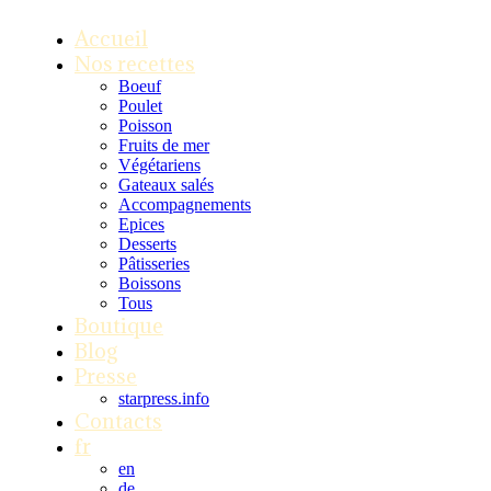
Accueil
Nos recettes
Boeuf
Poulet
Poisson
Fruits de mer
Végétariens
Gateaux salés
Accompagnements
Epices
Desserts
Pâtisseries
Boissons
Tous
Boutique
Blog
Presse
starpress.info
Contacts
fr
en
de