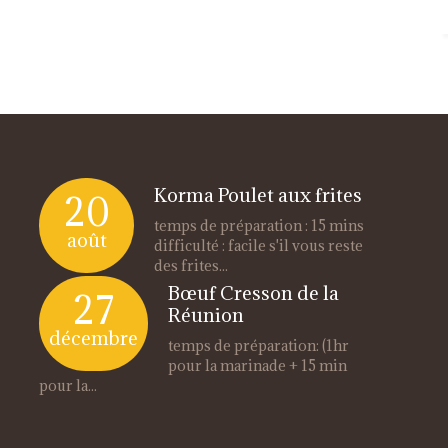
Korma Poulet aux frites
20
temps de préparation : 15 mins
août
difficulté : facile s'il vous reste
des frites...
Bœuf Cresson de la
27
Réunion
décembre
temps de préparation: (1hr
pour la marinade + 15 min
pour la...