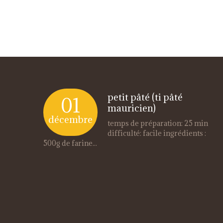
petit pâté (ti pâté
01
mauricien)
décembre
temps de préparation: 25 min
difficulté: facile ingrédients :
500g de farine...