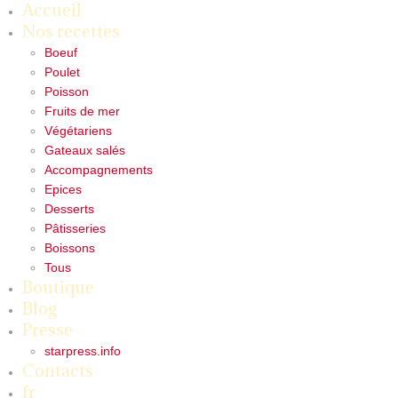
Accueil
Nos recettes
Boeuf
Poulet
Poisson
Fruits de mer
Végétariens
Gateaux salés
Accompagnements
Epices
Desserts
Pâtisseries
Boissons
Tous
Boutique
Blog
Presse
starpress.info
Contacts
fr