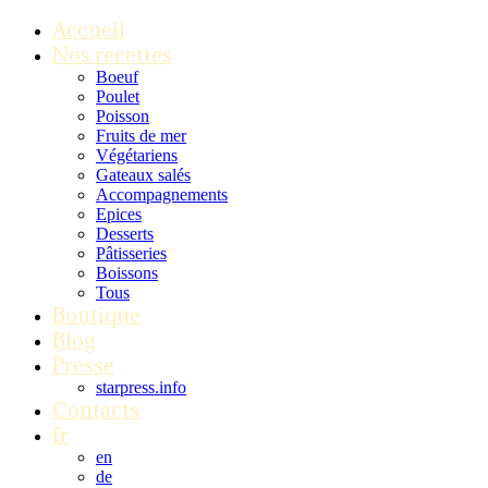
Accueil
Nos recettes
Boeuf
Poulet
Poisson
Fruits de mer
Végétariens
Gateaux salés
Accompagnements
Epices
Desserts
Pâtisseries
Boissons
Tous
Boutique
Blog
Presse
starpress.info
Contacts
fr
en
de