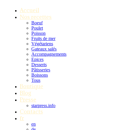
Accueil
Nos recettes
Boeuf
Poulet
Poisson
Fruits de mer
Végétariens
Gateaux salés
Accompagnements
Epices
Desserts
Pâtisseries
Boissons
Tous
Boutique
Blog
Presse
starpress.info
Contacts
fr
en
de