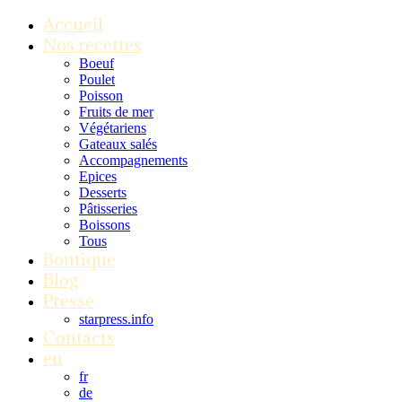
Accueil
Nos recettes
Boeuf
Poulet
Poisson
Fruits de mer
Végétariens
Gateaux salés
Accompagnements
Epices
Desserts
Pâtisseries
Boissons
Tous
Boutique
Blog
Presse
starpress.info
Contacts
en
fr
de