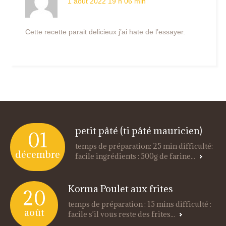
1 août 2022 19 h 06 min
Cette recette parait delicieux j’ai hate de l’essayer.
petit pâté (ti pâté mauricien)
01
temps de préparation: 25 min difficulté:
décembre
facile ingrédients : 500g de farine...
Korma Poulet aux frites
20
temps de préparation : 15 mins difficulté :
août
facile s'il vous reste des frites...