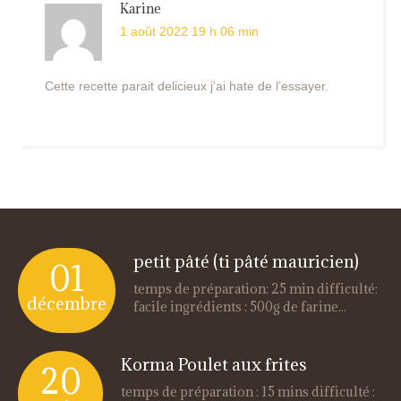
Karine
1 août 2022 19 h 06 min
Cette recette parait delicieux j’ai hate de l’essayer.
petit pâté (ti pâté mauricien)
01
temps de préparation: 25 min difficulté:
décembre
facile ingrédients : 500g de farine...
Korma Poulet aux frites
20
temps de préparation : 15 mins difficulté :