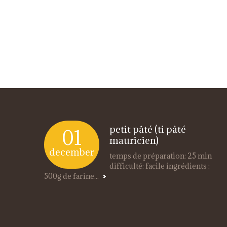
petit pâté (ti pâté
01
mauricien)
december
temps de préparation: 25 min
difficulté: facile ingrédients :
500g de farine...