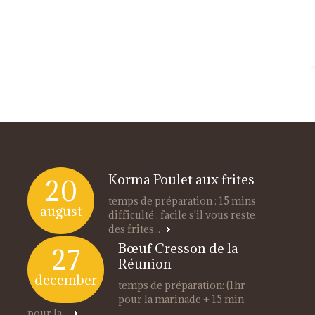
Korma Poulet aux frites
20
temps de préparation : 15 mins
august
difficulté : facile s'il vous reste
des frites...
Bœuf Cresson de la
27
Réunion
december
temps de préparation: (1hr
pour la marinade + 15 min
pour la...