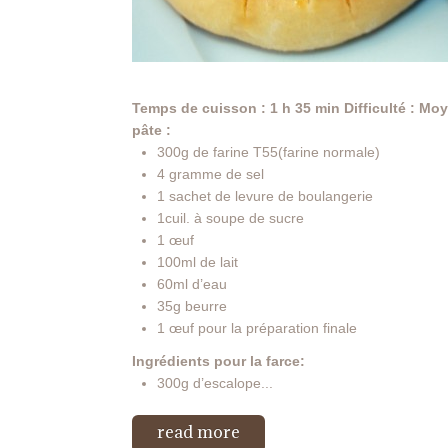
Temps de cuisson : 1 h 35 min
Difficulté : Mo
pâte :
300g de farine T55(farine normale)
4 gramme de sel
1 sachet de levure de boulangerie
1cuil. à soupe de sucre
1 œuf
100ml de lait
60ml d’eau
35g beurre
1 œuf pour la préparation finale
Ingrédients pour la farce:
300g d’escalope...
read more