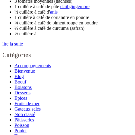
3 tomates moyennes (hachées)
1 cuillère à café de pâte
d'ail gingembre
½ cuillère à café d'
anis
1 cuillère à café de coriandre en poudre
¼ cuillère à café de piment rouge en poudre
¼ cuillère à café de curcuma (safran)
½ cuillère à...
lire la suite
Catégories
Accompagnements
Bienvenue
Blog
Boeuf
Boissons
Desserts
Epices
Fruits de mer
Gateaux salés
Non classé
Pâtisseries
Poisson
Poulet