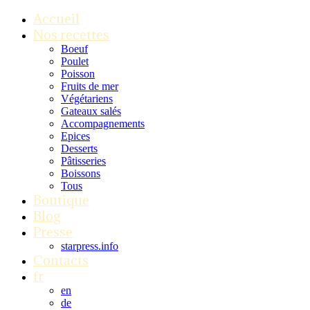
Accueil
Nos recettes
Boeuf
Poulet
Poisson
Fruits de mer
Végétariens
Gateaux salés
Accompagnements
Epices
Desserts
Pâtisseries
Boissons
Tous
Boutique
Blog
Presse
starpress.info
Contacts
fr
en
de