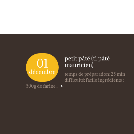
petit pâté (ti pâté
01
mauricien)
décembre
temps de préparation: 25 min
difficulté: facile ingrédients :
500g de farine...