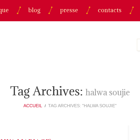
que
blog
presse
contacts
Tag Archives:
halwa soujie
ACCUEIL
TAG ARCHIVES: "HALWA SOUJIE"