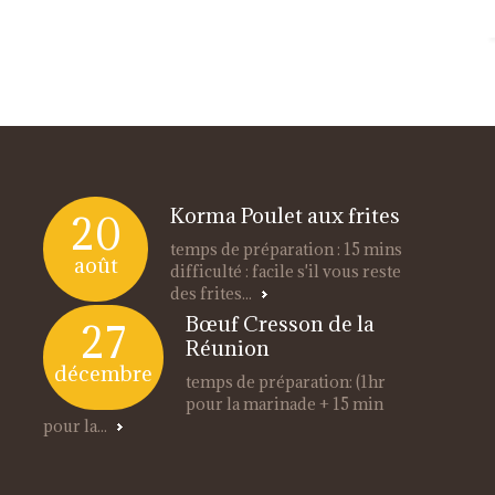
Korma Poulet aux frites
20
temps de préparation : 15 mins
août
difficulté : facile s'il vous reste
des frites...
Bœuf Cresson de la
27
Réunion
décembre
temps de préparation: (1hr
pour la marinade + 15 min
pour la...