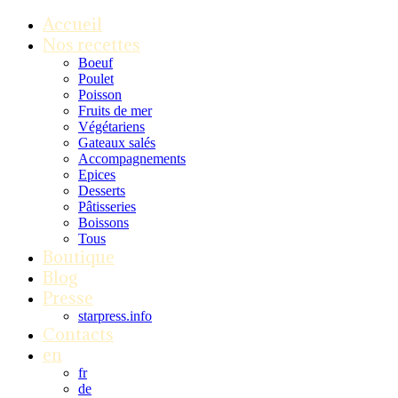
Accueil
Nos recettes
Boeuf
Poulet
Poisson
Fruits de mer
Végétariens
Gateaux salés
Accompagnements
Epices
Desserts
Pâtisseries
Boissons
Tous
Boutique
Blog
Presse
starpress.info
Contacts
en
fr
de