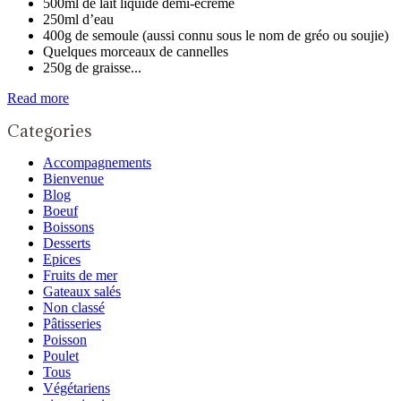
500ml de lait liquide demi-écrémé
250ml d’eau
400g de semoule (aussi connu sous le nom de gréo ou soujie)
Quelques morceaux de cannelles
250g de graisse...
Read more
Categories
Accompagnements
Bienvenue
Blog
Boeuf
Boissons
Desserts
Epices
Fruits de mer
Gateaux salés
Non classé
Pâtisseries
Poisson
Poulet
Tous
Végétariens