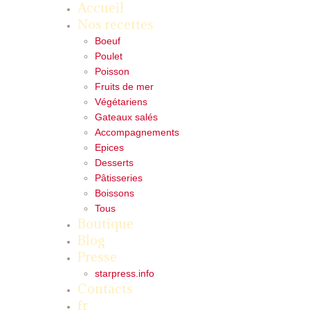
Accueil
Nos recettes
Boeuf
Poulet
Poisson
Fruits de mer
Végétariens
Gateaux salés
Accompagnements
Epices
Desserts
Pâtisseries
Boissons
Tous
Boutique
Blog
Presse
starpress.info
Contacts
fr