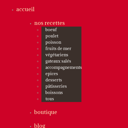
accueil
nos recettes
boeuf
poulet
poisson
fruits de mer
végétariens
gateaux salés
accompagnements
epices
desserts
pâtisseries
boissons
tous
boutique
blog