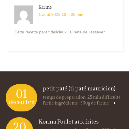
Karine
1 août 2022 19 h 06 min
Cette recette parait delicieux j’ai hate de l’essayer.
petit pâté (ti pâté mauricien)
01
temps de préparation: 25 min difficulté:
décembre
facile ingrédients : 500g de farine...
Korma Poulet aux frites
20