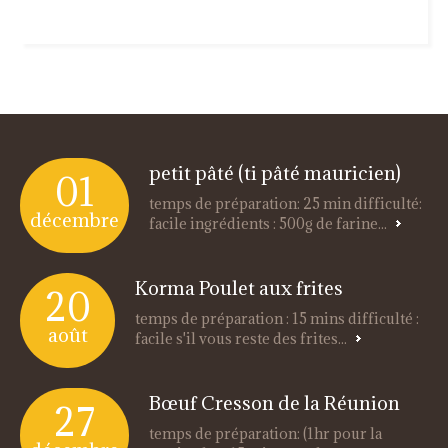
petit pâté (ti pâté mauricien)
01
temps de préparation: 25 min difficulté:
décembre
facile ingrédients : 500g de farine...
Korma Poulet aux frites
20
temps de préparation : 15 mins difficulté :
août
facile s'il vous reste des frites...
Bœuf Cresson de la Réunion
27
temps de préparation: (1hr pour la