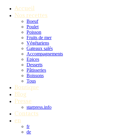
Accueil
Nos recettes
Boeuf
Poulet
Poisson
Fruits de mer
Végétariens
Gateaux salés
Accompagnements
Epices
Desserts
Pâtisseries
Boissons
Tous
Boutique
Blog
Presse
starpress.info
Contacts
en
fr
de