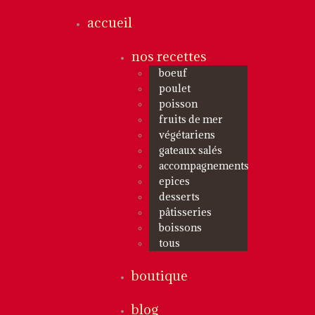
accueil
nos recettes
boeuf
poulet
poisson
fruits de mer
végétariens
gateaux salés
accompagnements
epices
desserts
pâtisseries
boissons
tous
boutique
blog