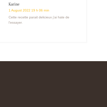
Karine
1 August 2022 19 h 06 min
Cette recette parait delicieux j’ai hate de
l’essayer.