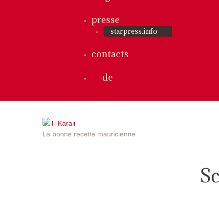
presse
starpress.info
contacts
de
La bonne recette mauricienne
Sc