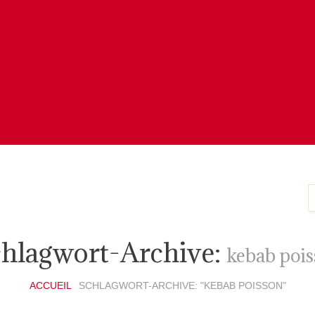
hlagwort-Archive:
kebab poi
ACCUEIL
SCHLAGWORT-ARCHIVE: "KEBAB POISSON"