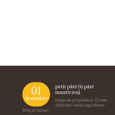
petit pâté (ti pâté
01
mauricien)
dezember
temps de préparation: 25 min
difficulté: facile ingrédients :
500g de farine...