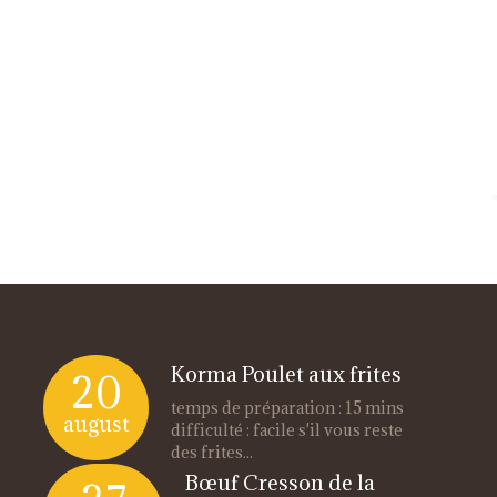
Korma Poulet aux frites
20
temps de préparation : 15 mins
august
difficulté : facile s'il vous reste
des frites...
Bœuf Cresson de la